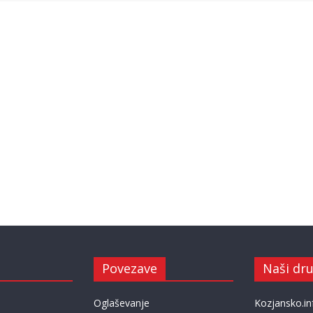
Povezave
Naši dru
Oglaševanje
Kozjansko.in