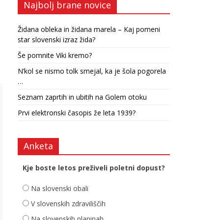
Najbolj brane novice
Židana obleka in židana marela – Kaj pomeni
star slovenski izraz žida?
Še pomnite Viki kremo?
N’kol se nismo tolk smejal, ka je šola pogorela
…
Seznam zaprtih in ubitih na Golem otoku
Prvi elektronski časopis že leta 1939?
Anketa
Kje boste letos preživeli poletni dopust?
Na slovenski obali
V slovenskih zdraviliščih
Na slovenskih planinah