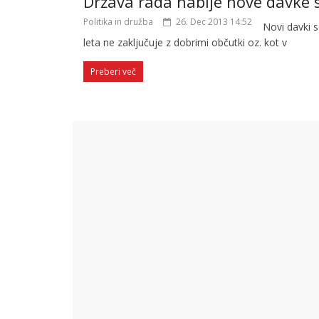
Država rada nabije nove davke 
Politika in družba
26. Dec 2013 14:52
Novi davki 
leta ne zaključuje z dobrimi občutki oz. kot v
Preberi več