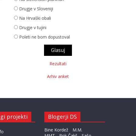
Drugje v Sloveniji
Na Hrvaški obali
Drugje v tujini
Poleti ne bom dopustoval
Rezultati
Arhiv anket
gi projekti
Blogerji DS
Bine Kordež
M.M.
fo
MMT
Rok Čakš
Sašo