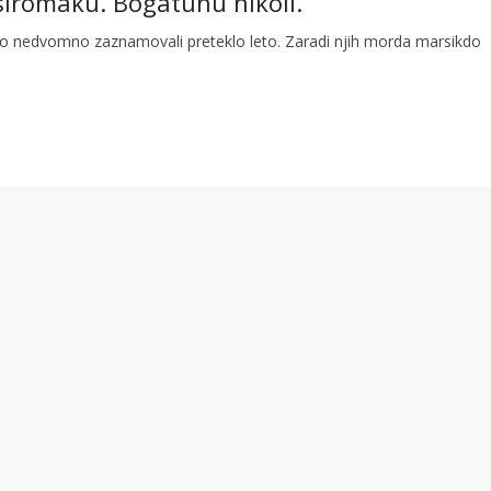
siromaku. Bogatunu nikoli.
so nedvomno zaznamovali preteklo leto. Zaradi njih morda marsikdo