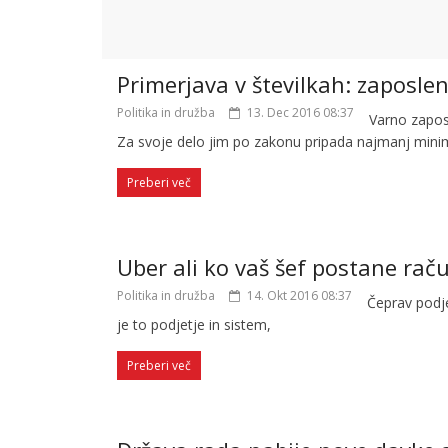
Primerjava v številkah: zaposlen
Politika in družba
13. Dec 2016 08:37
Varno zapos
Za svoje delo jim po zakonu pripada najmanj mini
Preberi več
Uber ali ko vaš šef postane rač
Politika in družba
14. Okt 2016 08:37
Čeprav podje
je to podjetje in sistem,
Preberi več