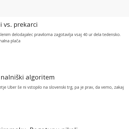
i vs. prekarci
lenim delodajalec praviloma zagotavlja vsaj 40 ur dela tedensko.
malna plača
unalniški algoritem
tje Uber še ni vstopilo na slovenski trg, pa je prav, da vemo, zakaj