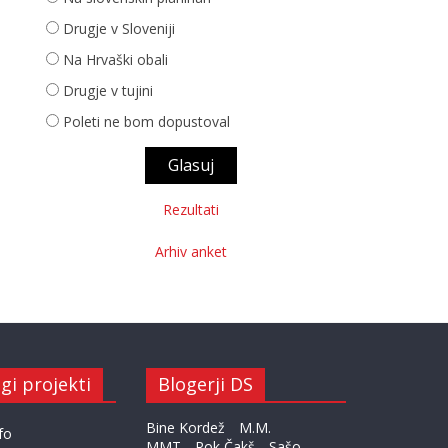
Drugje v Sloveniji
Na Hrvaški obali
Drugje v tujini
Poleti ne bom dopustoval
Rezultati
Arhiv anket
gi projekti
Blogerji DS
Bine Kordež
M.M.
fo
MMT
Rok Čakš
Sašo