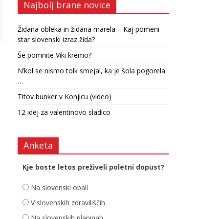
Najbolj brane novice
Židana obleka in židana marela – Kaj pomeni
star slovenski izraz žida?
Še pomnite Viki kremo?
N’kol se nismo tolk smejal, ka je šola pogorela
…
Titov bunker v Konjicu (video)
12 idej za valentinovo sladico
Anketa
Kje boste letos preživeli poletni dopust?
Na slovenski obali
V slovenskih zdraviliščih
Na slovenskih planinah