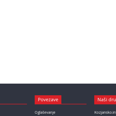
Povezave
Naši dru
Oglaševanje
Kozjansko.in