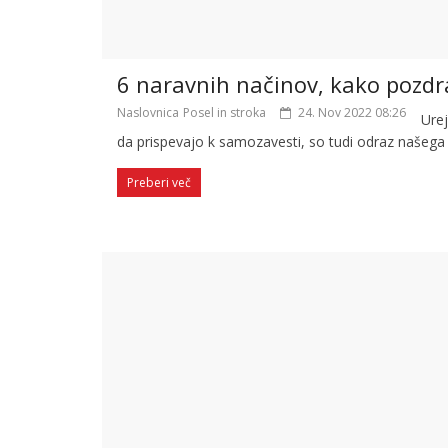
6 naravnih načinov, kako pozdra
Naslovnica
Posel in stroka
24. Nov 2022 08:26
Urej
da prispevajo k samozavesti, so tudi odraz našega
Preberi več