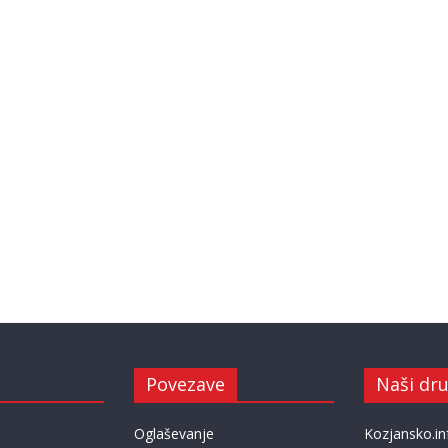
Povezave
Naši dru
Oglaševanje
Kozjansko.in