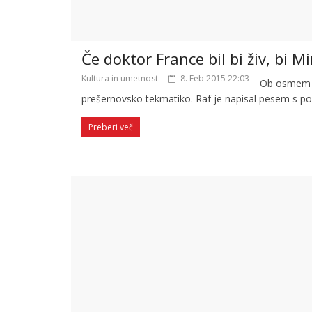
Če doktor France bil bi živ, bi M
Kultura in umetnost
8. Feb 2015 22:03
Ob osmem fe
prešernovsko tekmatiko. Raf je napisal pesem s p
Preberi več