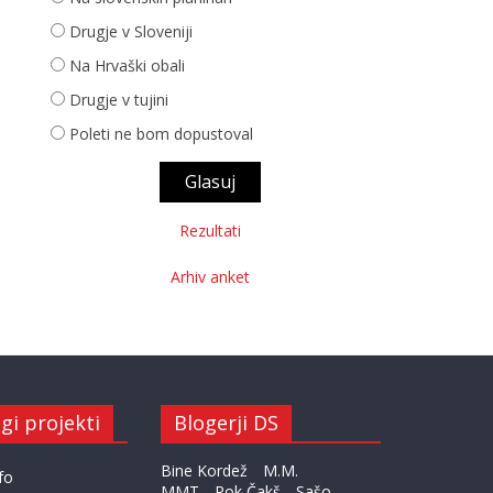
Drugje v Sloveniji
Na Hrvaški obali
Drugje v tujini
Poleti ne bom dopustoval
Rezultati
Arhiv anket
gi projekti
Blogerji DS
Bine Kordež
M.M.
fo
MMT
Rok Čakš
Sašo