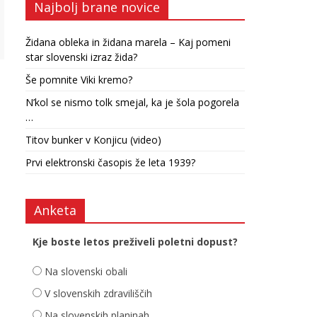
Najbolj brane novice
Židana obleka in židana marela – Kaj pomeni
star slovenski izraz žida?
Še pomnite Viki kremo?
N’kol se nismo tolk smejal, ka je šola pogorela
…
Titov bunker v Konjicu (video)
Prvi elektronski časopis že leta 1939?
Anketa
Kje boste letos preživeli poletni dopust?
Na slovenski obali
V slovenskih zdraviliščih
Na slovenskih planinah