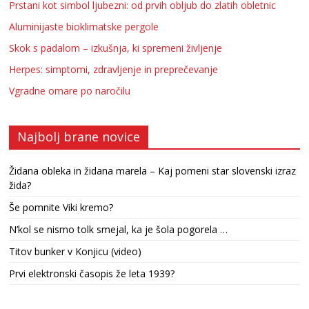
Prstani kot simbol ljubezni: od prvih obljub do zlatih obletnic
Aluminijaste bioklimatske pergole
Skok s padalom – izkušnja, ki spremeni življenje
Herpes: simptomi, zdravljenje in preprečevanje
Vgradne omare po naročilu
Najbolj brane novice
Židana obleka in židana marela – Kaj pomeni star slovenski izraz
žida?
Še pomnite Viki kremo?
N’kol se nismo tolk smejal, ka je šola pogorela …
Titov bunker v Konjicu (video)
Prvi elektronski časopis že leta 1939?