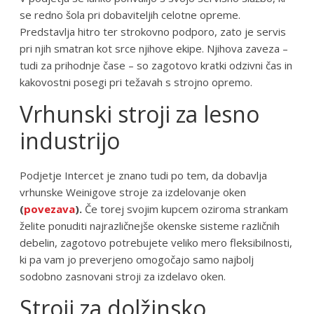
se redno šola pri dobaviteljih celotne opreme.
Predstavlja hitro ter strokovno podporo, zato je servis
pri njih smatran kot srce njihove ekipe. Njihova zaveza –
tudi za prihodnje čase – so zagotovo kratki odzivni čas in
kakovostni posegi pri težavah s strojno opremo.
Vrhunski stroji za lesno
industrijo
Podjetje Intercet je znano tudi po tem, da dobavlja
vrhunske Weinigove stroje za izdelovanje oken
(
povezava
).
Če torej svojim kupcem oziroma strankam
želite ponuditi najrazličnejše okenske sisteme različnih
debelin, zagotovo potrebujete veliko mero fleksibilnosti,
ki pa vam jo preverjeno omogočajo samo najbolj
sodobno zasnovani stroji za izdelavo oken.
Stroji za dolžinsko