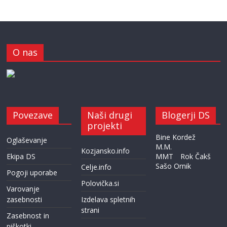
O nas
Povezave
Naši drugi
Blogerji DS
projekti
Bine Kordež
Oglaševanje
M.M.
Kozjansko.info
Ekipa DS
MMT
Rok Čakš
Sašo Ornik
Celje.info
Pogoji uporabe
Polovička.si
Varovanje
zasebnosti
Izdelava spletnih
strani
Zasebnost in
piškotki