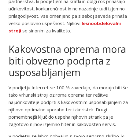
partnerstva, ki podjetjem na kratki in dolgi rok prinašajo
učinkovitost, konkurenčnost in ne nazadnje tudi izjemno
prilagodljivost. Vse omenjeno pa s seboj seveda prinaša
veliko poslovno uspešnost. Njihovi
lesnoobdelovalni
stroji
so sinonim za kvaliteto.
Kakovostna oprema mora
biti obvezno podprta z
usposabljanjem
V podjetju Intercet se 100 % zavedajo, da morajo biti še
tako vrhunski stroji oziroma oprema ter rešitve
najučinkoviteje podprti s kakovostnim usposabljanjem za
njihovo optimalno uporabo ter izkoristek. Drugi
pomembnejši ključ do uspeha njihovih strank pa je
zagotovo njihov izjemno hiter in kakovosten servis.
V podjetju se lahko pohvalijo s svojo servisno službo, ki