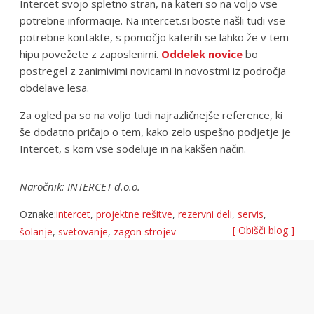
Intercet svojo spletno stran, na kateri so na voljo vse
potrebne informacije. Na intercet.si boste našli tudi vse
potrebne kontakte, s pomočjo katerih se lahko že v tem
hipu povežete z zaposlenimi.
Oddelek novice
bo
postregel z zanimivimi novicami in novostmi iz področja
obdelave lesa.
Za ogled pa so na voljo tudi najrazličnejše reference, ki
še dodatno pričajo o tem, kako zelo uspešno podjetje je
Intercet, s kom vse sodeluje in na kakšen način.
Naročnik: INTERCET d.o.o.
Oznake:
intercet
,
projektne rešitve
,
rezervni deli
,
servis
,
[ Obišči blog ]
šolanje
,
svetovanje
,
zagon strojev