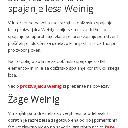
spajanje lesa Weinig
V Intercet so na voljo tudi stroji za dolžinsko spajanje
lesa proizvajalca Weinig. Linije s stroji za dolžinsko
spajanje se uporabljajo zlasti pri proizvajanju pohištvenih
plošč ali pri ploščah za izdelavo kuhinjskih miz pa tudi pri
proizvodnji oken.
Na razpolago so linije za dolžinsko spajanje kratkih
elementov in linije za dolžinsko spajanje konstrukcijskega
lesa.
Več o
proizvajalcu Weinig
si preberite na povezavi.
Žage Weinig
V manjših pa tudi v nekoliko večjih lesnoobdelovalnih
obratih je razrez lesa zagotovo ena od bolj pomembnih
faz. Poglavitno vlogo pa seveda igra izbira prave
žage