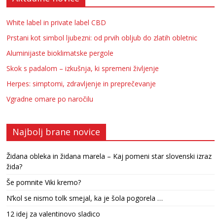
White label in private label CBD
Prstani kot simbol ljubezni: od prvih obljub do zlatih obletnic
Aluminijaste bioklimatske pergole
Skok s padalom – izkušnja, ki spremeni življenje
Herpes: simptomi, zdravljenje in preprečevanje
Vgradne omare po naročilu
Najbolj brane novice
Židana obleka in židana marela – Kaj pomeni star slovenski izraz
žida?
Še pomnite Viki kremo?
N’kol se nismo tolk smejal, ka je šola pogorela …
12 idej za valentinovo sladico