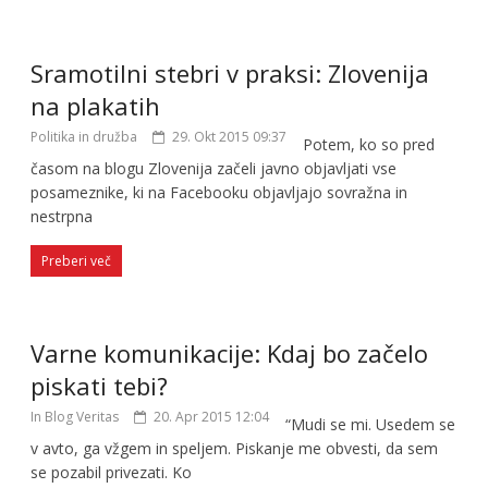
Sramotilni stebri v praksi: Zlovenija
na plakatih
Politika in družba
29. Okt 2015 09:37
Potem, ko so pred
časom na blogu Zlovenija začeli javno objavljati vse
posameznike, ki na Facebooku objavljajo sovražna in
nestrpna
Preberi več
Varne komunikacije: Kdaj bo začelo
piskati tebi?
In Blog Veritas
20. Apr 2015 12:04
“Mudi se mi. Usedem se
v avto, ga vžgem in speljem. Piskanje me obvesti, da sem
se pozabil privezati. Ko