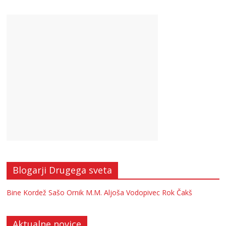
Blogarji Drugega sveta
Bine Kordež
Sašo Ornik
M.M.
Aljoša Vodopivec
Rok Čakš
Aktualne novice