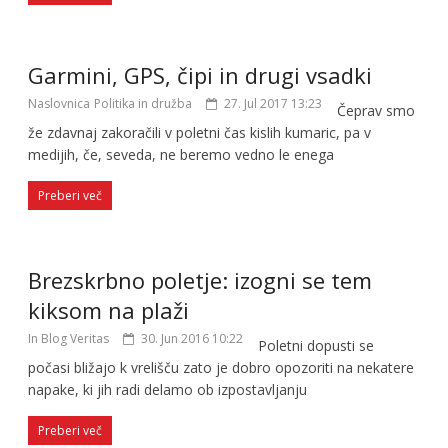
Garmini, GPS, čipi in drugi vsadki
Naslovnica
Politika in družba
27. Jul 2017 13:23
Čeprav smo
že zdavnaj zakoračili v poletni čas kislih kumaric, pa v
medijih, če, seveda, ne beremo vedno le enega
Preberi več
Brezskrbno poletje: izogni se tem
kiksom na plaži
In Blog Veritas
30. Jun 2016 10:22
Poletni dopusti se
počasi bližajo k vrelišču zato je dobro opozoriti na nekatere
napake, ki jih radi delamo ob izpostavljanju
Preberi več