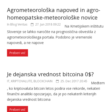
Agrometeorološka napoved in agro-
homeopatske-meteorološke novice
In Blog Veritas
27. Jun 2018 09:22
Na Kmetijskem inštitutu
Slovenije se lahko naročite na prognostična obvestila z
agrometeorološkega portala. Podobno je vremenski
napovedi, a ne napove
Preberi več
Je dejanska vrednost bitcoina 0$?
IT, KRIPTOVALUTE, BLOCKCHAIN
25. Dec 2017 20:45
Medtem
, ko kriptovaluta bitcoin letos podira vse rekorde, nekateri
finančni analitiki opozarjajo, da je po nekaterih kriterijih
dejanska vrednost bitcoina
Preberi več