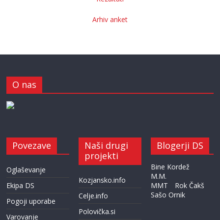
Arhiv anket
O nas
Povezave
Naši drugi
Blogerji DS
projekti
Bine Kordež
Oglaševanje
M.M.
Kozjansko.info
Ekipa DS
MMT
Rok Čakš
Sašo Ornik
Celje.info
Pogoji uporabe
Polovička.si
Varovanje