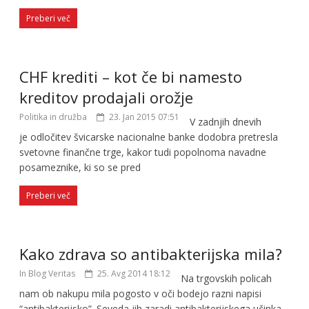
Preberi več
CHF krediti – kot če bi namesto
kreditov prodajali orožje
Politika in družba
23. Jan 2015 07:51
V zadnjih dnevih
je odločitev švicarske nacionalne banke dodobra pretresla
svetovne finančne trge, kakor tudi popolnoma navadne
posameznike, ki so se pred
Preberi več
Kako zdrava so antibakterijska mila?
In Blog Veritas
25. Avg 2014 18:12
Na trgovskih policah
nam ob nakupu mila pogosto v oči bodejo razni napisi
“antibakterijsko”. Seveda jih zaradi antibakterijskega učinka