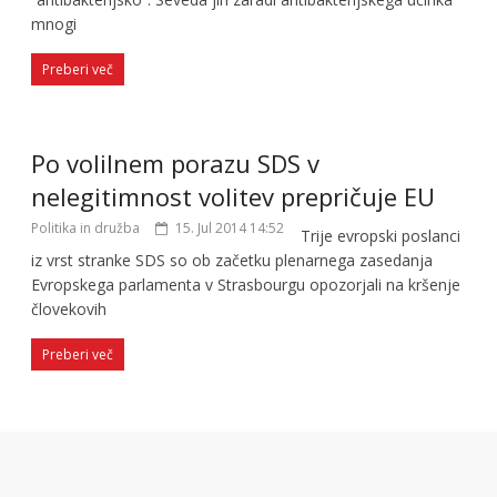
mnogi
Preberi več
Po volilnem porazu SDS v
nelegitimnost volitev prepričuje EU
Politika in družba
15. Jul 2014 14:52
Trije evropski poslanci
iz vrst stranke SDS so ob začetku plenarnega zasedanja
Evropskega parlamenta v Strasbourgu opozorjali na kršenje
človekovih
Preberi več