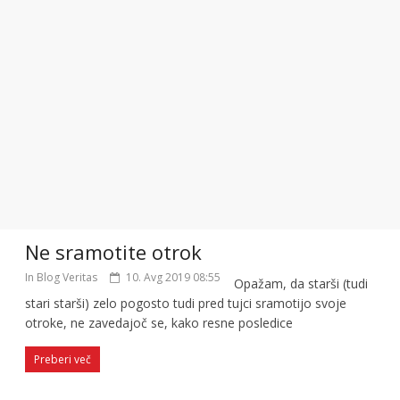
Ne sramotite otrok
In Blog Veritas
10. Avg 2019 08:55
Opažam, da starši (tudi
stari starši) zelo pogosto tudi pred tujci sramotijo svoje
otroke, ne zavedajoč se, kako resne posledice
Preberi več