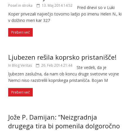
Posel in stroka
13. Maj 2014 14:52
Pred dnevi so v Luki
Koper privezali največjo tovorno ladjo po imenu Helen N., ki
v dolžino meri kar 327
Preberi več
Ljubezen rešila koprsko pristanišče!
In Blog Veritas
26. Feb 2014 21:44
Ste vedeli, da je
ljubezen zaslužna, da nam ob koncu druge svetovne vojne
Nemci niso razstrelili koprskega pristanišča. Bojan M
Preberi več
Jože P. Damijan: “Neizgradnja
drugega tira bi pomenila dolgoročno