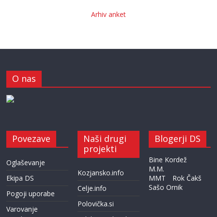
Arhiv anket
O nas
Povezave
Naši drugi
Blogerji DS
projekti
Bine Kordež
Oglaševanje
M.M.
Kozjansko.info
Ekipa DS
MMT
Rok Čakš
Sašo Ornik
Celje.info
Pogoji uporabe
Polovička.si
Varovanje