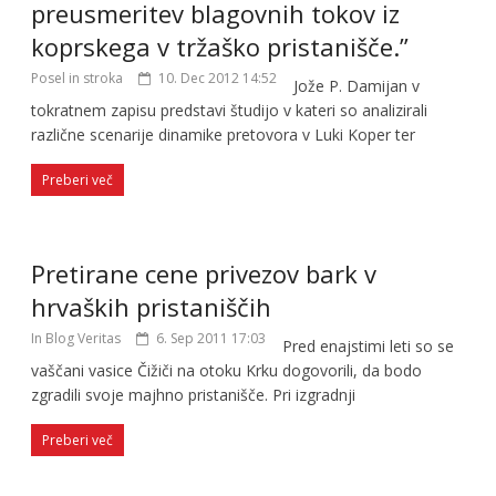
preusmeritev blagovnih tokov iz
koprskega v tržaško pristanišče.”
Posel in stroka
10. Dec 2012 14:52
Jože P. Damijan v
tokratnem zapisu predstavi študijo v kateri so analizirali
različne scenarije dinamike pretovora v Luki Koper ter
Preberi več
Pretirane cene privezov bark v
hrvaških pristaniščih
In Blog Veritas
6. Sep 2011 17:03
Pred enajstimi leti so se
vaščani vasice Čižiči na otoku Krku dogovorili, da bodo
zgradili svoje majhno pristanišče. Pri izgradnji
Preberi več