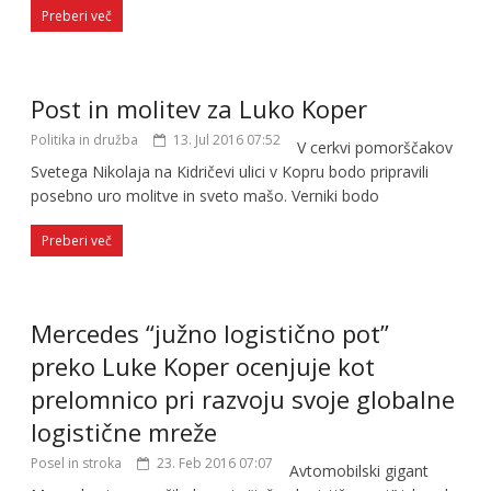
Preberi več
Post in molitev za Luko Koper
Politika in družba
13. Jul 2016 07:52
V cerkvi pomorščakov
Svetega Nikolaja na Kidričevi ulici v Kopru bodo pripravili
posebno uro molitve in sveto mašo. Verniki bodo
Preberi več
Mercedes “južno logistično pot”
preko Luke Koper ocenjuje kot
prelomnico pri razvoju svoje globalne
logistične mreže
Posel in stroka
23. Feb 2016 07:07
Avtomobilski gigant