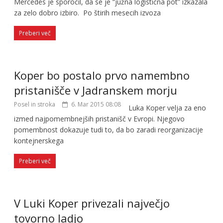
Mercedes je sporočil, da se je “južna logistična pot” izkazala
za zelo dobro izbiro. Po štirih mesecih izvoza
Preberi več
Koper bo postalo prvo namembno
pristanišče v Jadranskem morju
Posel in stroka
6. Mar 2015 08:08
Luka Koper velja za eno
izmed najpomembnejših pristanišč v Evropi. Njegovo
pomembnost dokazuje tudi to, da bo zaradi reorganizacije
kontejnerskega
Preberi več
V Luki Koper privezali največjo
tovorno ladjo