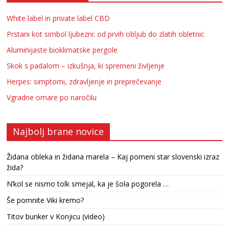
White label in private label CBD
Prstani kot simbol ljubezni: od prvih obljub do zlatih obletnic
Aluminijaste bioklimatske pergole
Skok s padalom – izkušnja, ki spremeni življenje
Herpes: simptomi, zdravljenje in preprečevanje
Vgradne omare po naročilu
Najbolj brane novice
Židana obleka in židana marela – Kaj pomeni star slovenski izraz
žida?
N’kol se nismo tolk smejal, ka je šola pogorela …
Še pomnite Viki kremo?
Titov bunker v Konjicu (video)