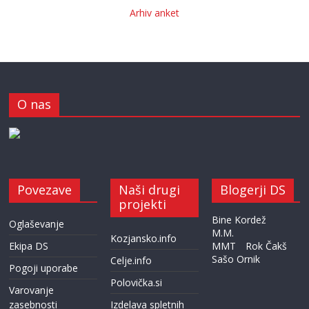
Arhiv anket
O nas
Povezave
Naši drugi
Blogerji DS
projekti
Bine Kordež
Oglaševanje
M.M.
Kozjansko.info
Ekipa DS
MMT
Rok Čakš
Sašo Ornik
Celje.info
Pogoji uporabe
Polovička.si
Varovanje
zasebnosti
Izdelava spletnih