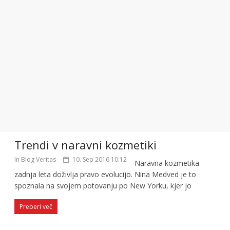
Trendi v naravni kozmetiki
In Blog Veritas
10. Sep 2016 10:12
Naravna kozmetika
zadnja leta doživlja pravo evolucijo. Nina Medved je to
spoznala na svojem potovanju po New Yorku, kjer jo
Preberi več