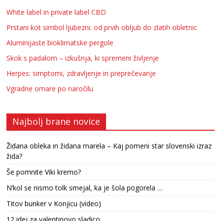
White label in private label CBD
Prstani kot simbol ljubezni: od prvih obljub do zlatih obletnic
Aluminijaste bioklimatske pergole
Skok s padalom – izkušnja, ki spremeni življenje
Herpes: simptomi, zdravljenje in preprečevanje
Vgradne omare po naročilu
Najbolj brane novice
Židana obleka in židana marela – Kaj pomeni star slovenski izraz
žida?
Še pomnite Viki kremo?
N’kol se nismo tolk smejal, ka je šola pogorela …
Titov bunker v Konjicu (video)
12 idej za valentinovo sladico