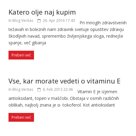
Katero olje naj kupim
In Blog Veritas
26. Apr 2016 17:43
Pri mnogih zdravstvenih
težavah in boleznih nam zdravnik svetuje opustitev zdravju
škodljivih navad, spremembo življenjskega sloga, rednejše
spanje, več gibanja
Preberi več
Vse, kar morate vedeti o vitaminu E
In Blog Veritas
6. Feb 2013 22:46
Vitamin E je izjemen
antioksidant, topen v maščobi. Obstaja v osmih različnih
oblikah, najbolj znana je α- tokoferol. Kot antioksidant
Preberi več