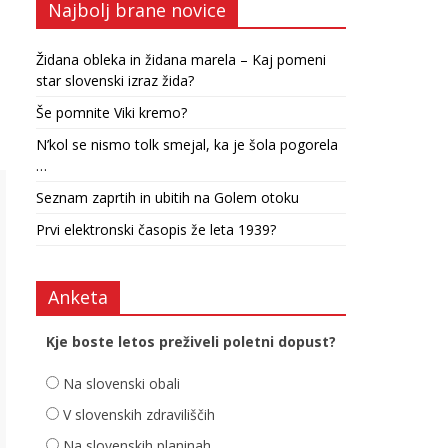
Najbolj brane novice
Židana obleka in židana marela – Kaj pomeni
star slovenski izraz žida?
Še pomnite Viki kremo?
N’kol se nismo tolk smejal, ka je šola pogorela
…
Seznam zaprtih in ubitih na Golem otoku
Prvi elektronski časopis že leta 1939?
Anketa
Kje boste letos preživeli poletni dopust?
Na slovenski obali
V slovenskih zdraviliščih
Na slovenskih planinah