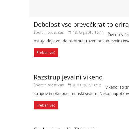
Debelost vse prevečkrat toleri
Šport in prosti čas
13. Avg 2015 16:44
Živimo v ča
ostaja dejstvo, da nikomur, razen posameznim in
Preberi več
Razstrupljevalni vikend
Šport in prosti čas
9. Maj 2015 10:12
Vikendi so zm
strupov in okrepite imunski sistem. Nekaj napotkov
Preberi več