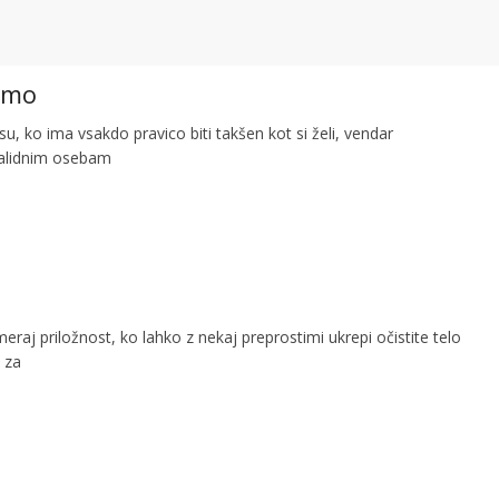
ramo
su, ko ima vsakdo pravico biti takšen kot si želi, vendar
validnim osebam
eraj priložnost, ko lahko z nekaj preprostimi ukrepi očistite telo
 za