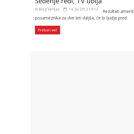
Sedenje redi, TV ubija
In Blog Veritas
14. Jul 2012 19:12
Rezultati ameriš
posameznika za dve leti daljša, če bi ljudje pred
Preberi več