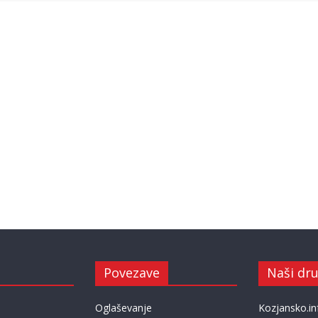
Povezave
Naši dru
Oglaševanje
Kozjansko.in