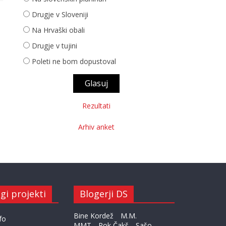
Drugje v Sloveniji
Na Hrvaški obali
Drugje v tujini
Poleti ne bom dopustoval
Rezultati
Arhiv anket
gi projekti
Blogerji DS
Bine Kordež
M.M.
fo
MMT
Rok Čakš
Sašo