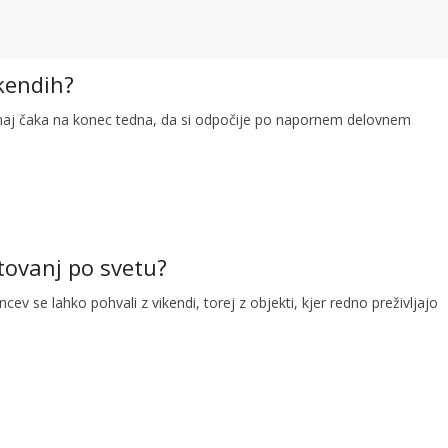
ikendih?
omaj čaka na konec tedna, da si odpočije po napornem delovnem
otovanj po svetu?
ncev se lahko pohvali z vikendi, torej z objekti, kjer redno preživljajo