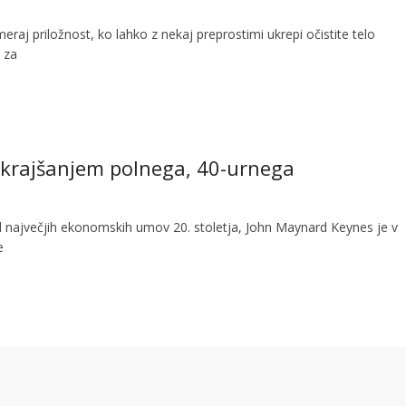
eraj priložnost, ko lahko z nekaj preprostimi ukrepi očistite telo
 za
 krajšanjem polnega, 40-urnega
 največjih ekonomskih umov 20. stoletja, John Maynard Keynes je v
e