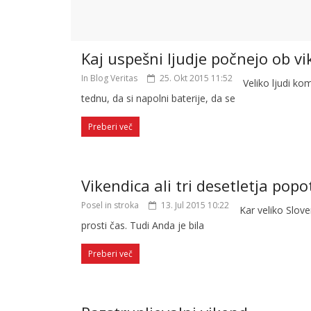
Kaj uspešni ljudje počnejo ob v
In Blog Veritas
25. Okt 2015 11:52
Veliko ljudi k
tednu, da si napolni baterije, da se
Preberi več
Vikendica ali tri desetletja pop
Posel in stroka
13. Jul 2015 10:22
Kar veliko Slove
prosti čas. Tudi Anda je bila
Preberi več