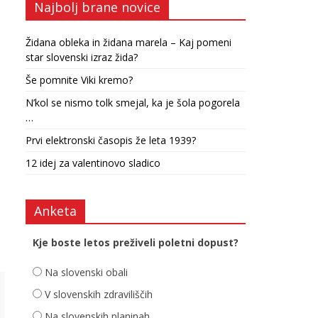
Najbolj brane novice
Židana obleka in židana marela – Kaj pomeni
star slovenski izraz žida?
Še pomnite Viki kremo?
N’kol se nismo tolk smejal, ka je šola pogorela
…
Prvi elektronski časopis že leta 1939?
12 idej za valentinovo sladico
Anketa
Kje boste letos preživeli poletni dopust?
Na slovenski obali
V slovenskih zdraviliščih
Na slovenskih planinah