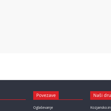
Povezave
Naši dru
Oglaševanje
Kozjansko.in