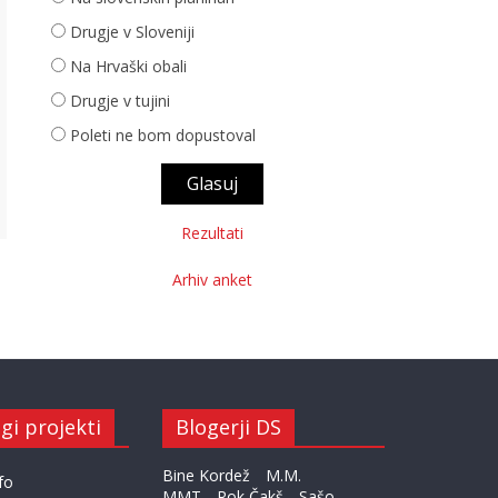
Drugje v Sloveniji
Na Hrvaški obali
Drugje v tujini
Poleti ne bom dopustoval
Rezultati
Arhiv anket
gi projekti
Blogerji DS
Bine Kordež
M.M.
fo
MMT
Rok Čakš
Sašo