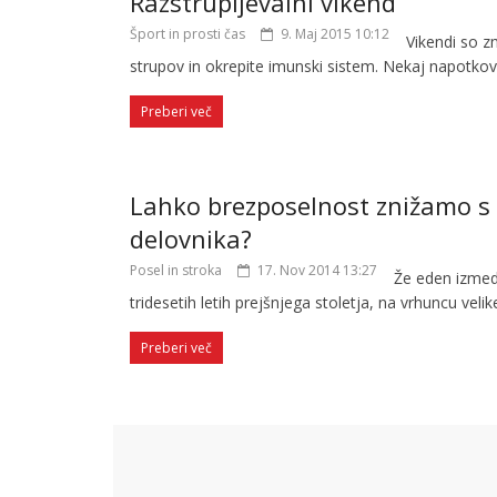
Razstrupljevalni vikend
Šport in prosti čas
9. Maj 2015 10:12
Vikendi so zm
strupov in okrepite imunski sistem. Nekaj napotkov
Preberi več
Lahko brezposelnost znižamo s
delovnika?
Posel in stroka
17. Nov 2014 13:27
Že eden izmed
tridesetih letih prejšnjega stoletja, na vrhuncu velik
Preberi več