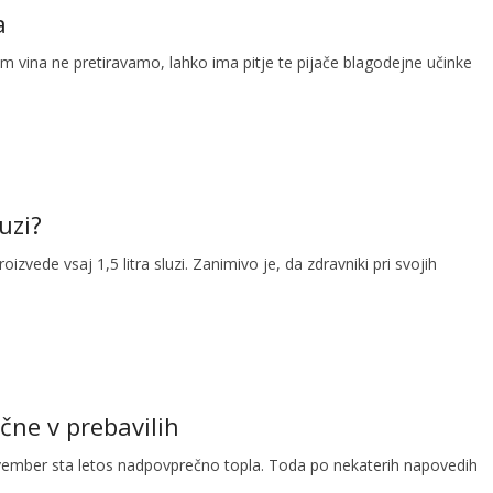
a
jem vina ne pretiravamo, lahko ima pitje te pijače blagodejne učinke
uzi?
izvede vsaj 1,5 litra sluzi. Zanimivo je, da zdravniki pri svojih
ne v prebavilih
vember sta letos nadpovprečno topla. Toda po nekaterih napovedih