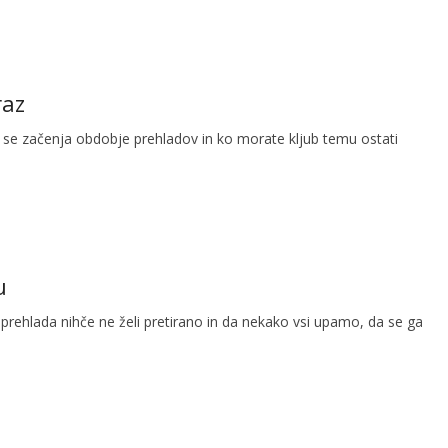
raz
 se začenja obdobje prehladov in ko morate kljub temu ostati
u
i prehlada nihče ne želi pretirano in da nekako vsi upamo, da se ga