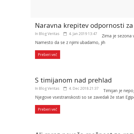
Naravna krepitev odpornosti za
In Blog Veritas
4. Jan 2019 13:47
Zima je sezona vi
Namesto da se z njimi ubadamo, jih
Preberi več
S timijanom nad prehlad
In Blog Veritas
4. Dec 2018 21:37
Timijan je nepog
Njegove vsestranskosti so se zavedali že stari Egipč
Preberi več