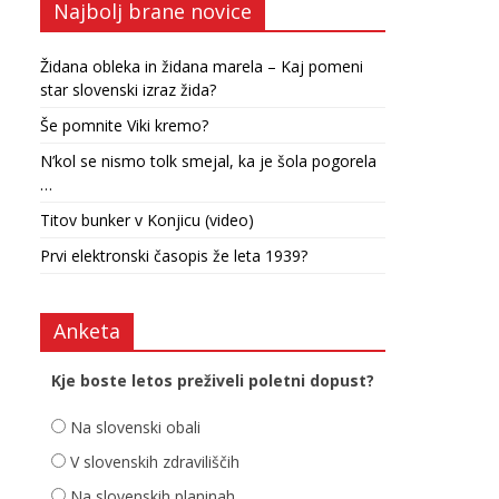
Najbolj brane novice
Židana obleka in židana marela – Kaj pomeni
star slovenski izraz žida?
Še pomnite Viki kremo?
N’kol se nismo tolk smejal, ka je šola pogorela
…
Titov bunker v Konjicu (video)
Prvi elektronski časopis že leta 1939?
Anketa
Kje boste letos preživeli poletni dopust?
Na slovenski obali
V slovenskih zdraviliščih
Na slovenskih planinah