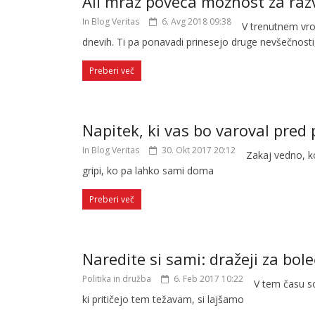
Ali mraz poveča možnost za razv
In Blog Veritas
6. Avg 2018 09:38
V trenutnem vro
dnevih. Ti pa ponavadi prinesejo druge nevšečnosti
Preberi več
Napitek, ki vas bo varoval pred
In Blog Veritas
30. Okt 2017 20:12
Zakaj vedno, ko
gripi, ko pa lahko sami doma
Preberi več
Naredite si sami: dražeji za bole
Politika in družba
6. Feb 2017 10:22
V tem času so
ki pritičejo tem težavam, si lajšamo