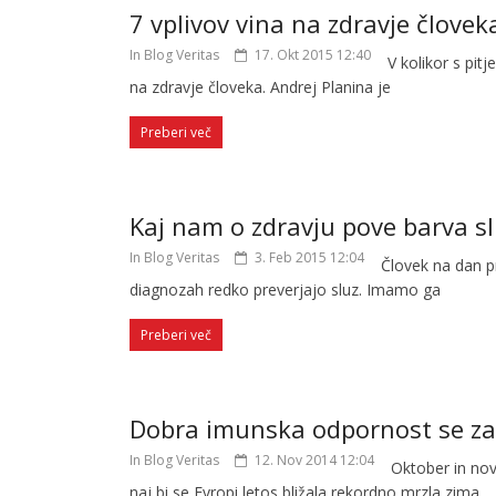
7 vplivov vina na zdravje človek
In Blog Veritas
17. Okt 2015 12:40
V kolikor s pit
na zdravje človeka. Andrej Planina je
Preberi več
Kaj nam o zdravju pove barva sl
In Blog Veritas
3. Feb 2015 12:04
Človek na dan pro
diagnozah redko preverjajo sluz. Imamo ga
Preberi več
Dobra imunska odpornost se zač
In Blog Veritas
12. Nov 2014 12:04
Oktober in no
naj bi se Evropi letos bližala rekordno mrzla zima,