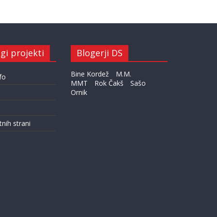
gi projekti
Blogerji DS
Bine Kordež
M.M.
fo
MMT
Rok Čakš
Sašo
Ornik
tnih strani