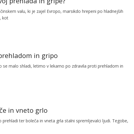
oj prehlada in gripe?
činskem valu, ki je zajel Evropo, marsikdo hrepeni po hladnejših
, kot
 prehladom in gripo
 se malo shladi, letimo v lekarno po zdravila proti prehladom in
če in vneto grlo
 prehladi ter boleča in vneta grla stalni spremljevalci ljudi. Tegobe,