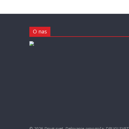
O nas
© 2026
Drugi svet
. Delovanje omogoča:
DRUGI SVET s