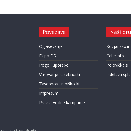
Povezave
Naši dru
Oglaševanje
Kozjansko.in
Ekipa DS
Celje.info
Pogoji uporabe
Polovička.si
Varovanje zasebnosti
Izdelava sple
Zasebnost in piškotki
Impresum
Pravila volilne kampanje
pletne tehnologije.