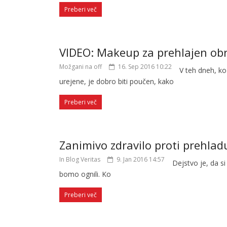
Preberi več
VIDEO: Makeup za prehlajen ob
Možgani na off
16. Sep 2016 10:22
V teh dneh, ko
urejene, je dobro biti poučen, kako
Preberi več
Zanimivo zdravilo proti prehlad
In Blog Veritas
9. Jan 2016 14:57
Dejstvo je, da s
bomo ognili. Ko
Preberi več