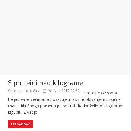
S proteini nad kilograme
Šport in prosti čas
28. Nov 2012 22:52
Proteine oziroma
beljakovine večinoma povezujemo s pridobivanjem mišične
mase, ključnega pomena pa so tudi, kadar želimo kilograme
izgubiti. Z večjo
Preberi več