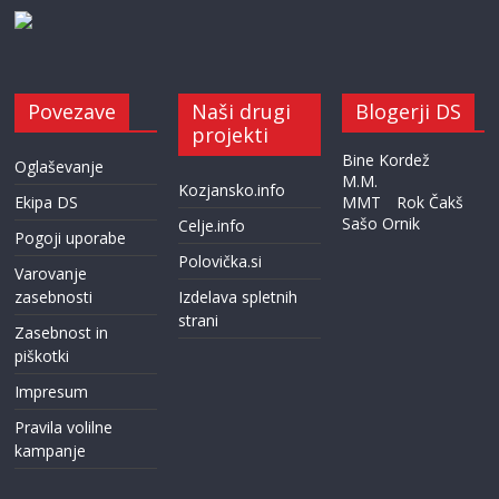
Povezave
Naši drugi
Blogerji DS
projekti
Bine Kordež
Oglaševanje
M.M.
Kozjansko.info
Ekipa DS
MMT
Rok Čakš
Sašo Ornik
Celje.info
Pogoji uporabe
Polovička.si
Varovanje
zasebnosti
Izdelava spletnih
strani
Zasebnost in
piškotki
Impresum
Pravila volilne
kampanje