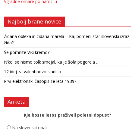
Vgradne omare po naročilu
Najbolj brane novice
Židana obleka in židana marela – Kaj pomeni star slovenski izraz
žida?
Še pomnite Viki kremo?
N’kol se nismo tolk smejal, ka je šola pogorela …
12 idej za valentinovo sladico
Prvi elektronski časopis že leta 1939?
Anketa
Kje boste letos preživeli poletni dopust?
Na slovenski obali